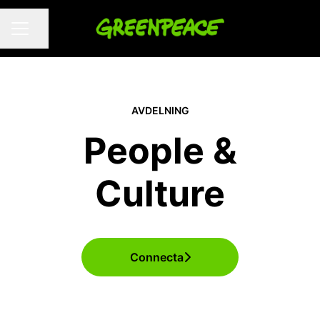
Dela sidan
KARRIÄRMENY
AVDELNING
People &
Culture
Connecta