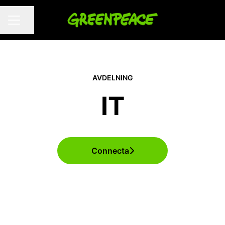
Dela sidan
KARRIÄRMENY
AVDELNING
IT
Connecta