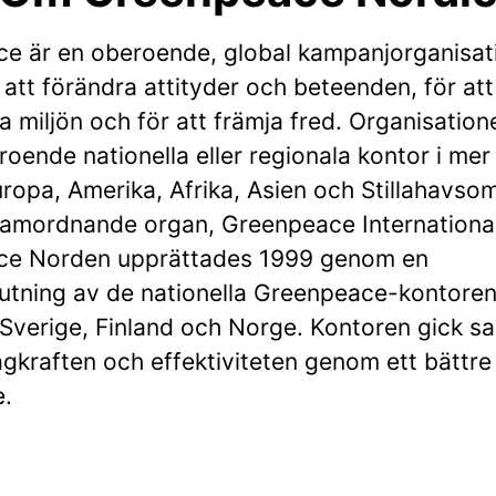
e är en oberoende, global kampanjorganisa
 att förändra attityder och beteenden, för at
 miljön och för att främja fred. Organisation
oende nationella eller regionala kontor i mer
uropa, Amerika, Afrika, Asien och Stillahavso
samordnande organ, Greenpeace International
ce Norden upprättades 1999 genom en
tning av de nationella Greenpeace-kontoren
Sverige, Finland och Norge. Kontoren gick s
agkraften och effektiviteten genom ett bättre
.