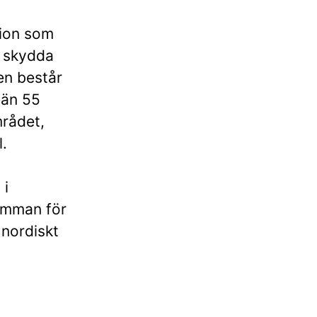
tion som
t skydda
en består
 än 55
mrådet,
.
 i
amman för
 nordiskt