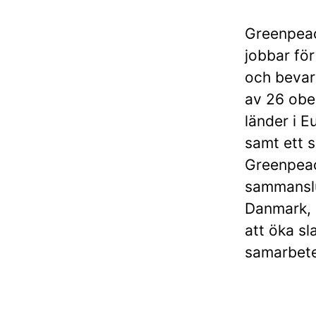
Greenpeac
jobbar för
och bevara
av 26 ober
länder i E
samt ett 
Greenpea
sammanslu
Danmark, 
att öka sl
samarbete