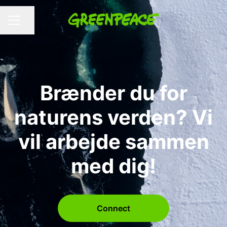
Del side
KARRIEREMENU
Brænder du for
naturens verden? Vi
vil arbejde sammen
med dig!
Connect