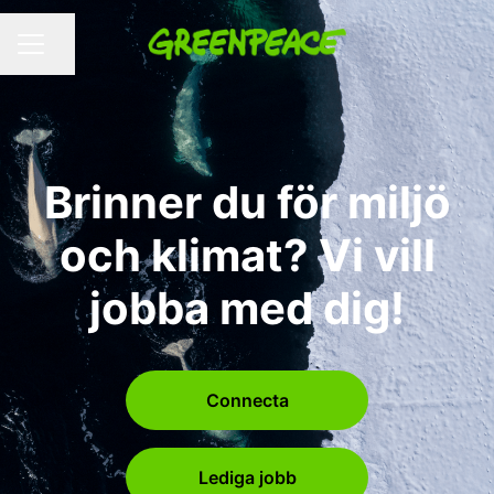
Dela sidan
KARRIÄRMENY
Brinner du för miljö
och klimat? Vi vill
jobba med dig!
Connecta
Lediga jobb