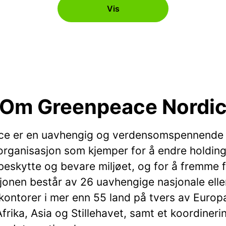
Vis
Om Greenpeace Nordi
ce er en uavhengig og verdensomspennende
rganisasjon som kjemper for å endre holdin
beskytte og bevare miljøet, og for å fremme f
jonen består av 26 uavhengige nasjonale elle
kontorer i mer enn 55 land på tvers av Europ
frika, Asia og Stillehavet, samt et koordiner