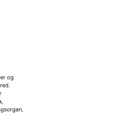
c
ger og
red.
r
a,
ingsorgan,