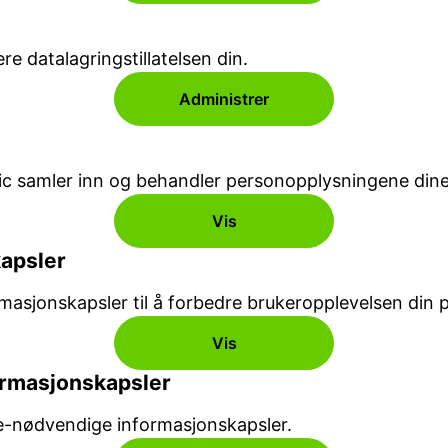
e datalagringstillatelsen din.
Administrer
 samler inn og behandler personopplysningene dine
Vis
kapsler
masjonskapsler til å forbedre brukeropplevelsen din p
Vis
ormasjonskapsler
kke-nødvendige informasjonskapsler.