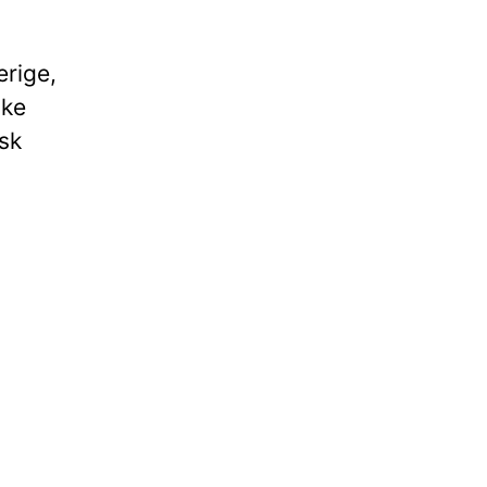
rige,
øke
isk