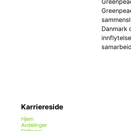
Greenpeac
Greenpeac
sammenslu
Danmark o
innflytels
samarbeid
Karriereside
Hjem
Avdelinger