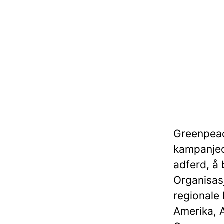
Greenpea
kampanjeo
adferd, å 
Organisas
regionale 
Amerika, A