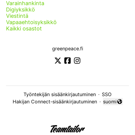
Varainhankinta
Digiyksikkö
Viestintä
Vapaaehtoisyksikkö
Kaikki osastot
greenpeace.fi
Työntekijän sisäänkirjautuminen
·
SSO
Hakijan Connect-sisäänkirjautuminen
·
suomi
Vaihda kieli