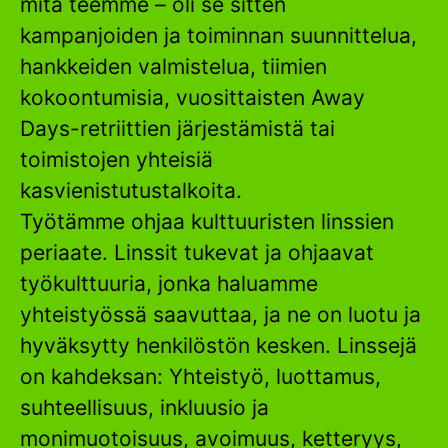
mitä teemme – oli se sitten
kampanjoiden ja toiminnan suunnittelua,
hankkeiden valmistelua, tiimien
kokoontumisia, vuosittaisten Away
Days-retriittien järjestämistä tai
toimistojen yhteisiä
kasvienistutustalkoita.
Työtämme ohjaa kulttuuristen linssien
periaate. Linssit tukevat ja ohjaavat
työkulttuuria, jonka haluamme
yhteistyössä saavuttaa, ja ne on luotu ja
hyväksytty henkilöstön kesken. Linssejä
on kahdeksan: Yhteistyö, luottamus,
suhteellisuus, inkluusio ja
monimuotoisuus, avoimuus, ketteryys,