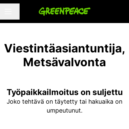
Jaa sivu
URAVALIKKO
Viestintäasiantuntija,
Metsävalvonta
Työpaikkailmoitus on suljettu
Joko tehtävä on täytetty tai hakuaika on
umpeutunut.