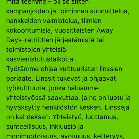
mitä teemme – oli se sitten
kampanjoiden ja toiminnan suunnittelua,
hankkeiden valmistelua, tiimien
kokoontumisia, vuosittaisten Away
Days-retriittien järjestämistä tai
toimistojen yhteisiä
kasvienistutustalkoita.
Työtämme ohjaa kulttuuristen linssien
periaate. Linssit tukevat ja ohjaavat
työkulttuuria, jonka haluamme
yhteistyössä saavuttaa, ja ne on luotu ja
hyväksytty henkilöstön kesken. Linssejä
on kahdeksan: Yhteistyö, luottamus,
suhteellisuus, inkluusio ja
monimuotoisuus, avoimuus, ketteryys,