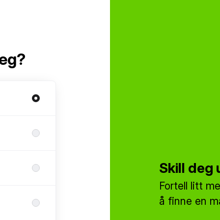
deg?
Skill deg
Fortell litt 
å finne en ma