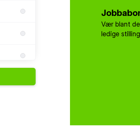
Jobbabo
Vær blant de
ledige stilling