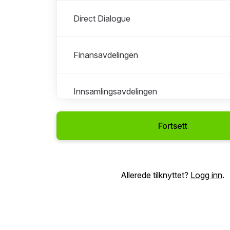
Direct Dialogue
Finansavdelingen
Innsamlingsavdelingen
Fortsett
IT
Mennesker og kultur
Allerede tilknyttet?
Logg inn
.
Program