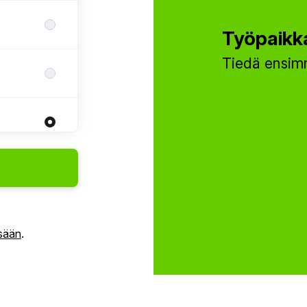
Työpaikka
Tiedä ensimm
isään
.