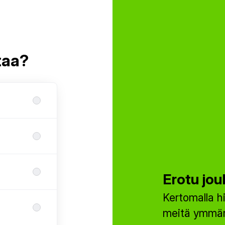
taa?
Erotu jou
Kertomalla hi
meitä ymmärt