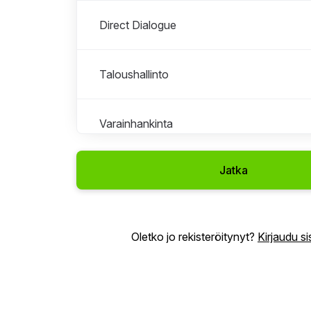
Direct Dialogue
Taloushallinto
Varainhankinta
Jatka
IT-yksikkö
Ihmiset & kulttuuri
Oletko jo rekisteröitynyt?
Kirjaudu s
Ohjelmayksikkö